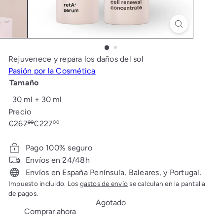
t
i
c
a
Rejuvenece y repara los daños del sol
Pasión por la Cosmética
Tamaño
Variante agotada o no disponible
30 ml + 30 ml
Precio
Precio
Precio
€267
€227
00
00
habitual
de
Ahorrado: €40
oferta
Pago 100% seguro
Envíos en 24/48h
Envíos en España Península, Baleares, y Portugal.
Impuesto incluido. Los
gastos de envío
se calculan en la pantalla
de pagos.
Agotado
Comprar ahora