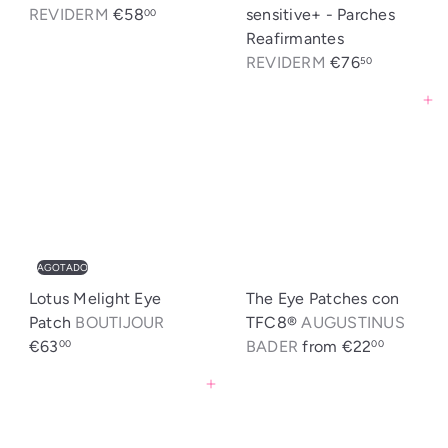
REVIDERM
€58
sensitive+ - Parches
00
t
Reafirmantes
i
REVIDERM
€76
50
c
a
Agregar al carrito
AGOTADO
Lotus Melight Eye
The Eye Patches con
Patch
BOUTIJOUR
TFC8®
AUGUSTINUS
€63
BADER
from
€22
00
00
Agregar al carrito