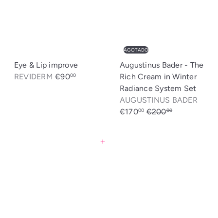
AGOTADO
Eye & Lip improve
Augustinus Bader - The
REVIDERM
€90
Rich Cream in Winter
00
Radiance System Set
P
AUGUSTINUS BADER
P
r
€170
€200
00
00
r
e
Ahorrado: €30
e
c
Agregar al carrito
c
i
i
o
o
d
h
e
a
o
b
f
i
e