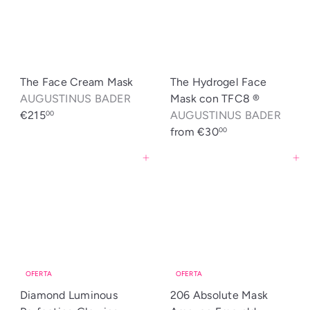
h
e
e
a
a
o
o
b
b
f
f
i
i
e
e
t
t
r
r
u
The Face Cream Mask
The Hydrogel Face
u
t
t
a
AUGUSTINUS BADER
Mask con TFC8 ®
a
a
a
l
€215
AUGUSTINUS BADER
00
l
from
€30
00
Agregar al carrito
Agregar al carrito
OFERTA
OFERTA
Diamond Luminous
206 Absolute Mask