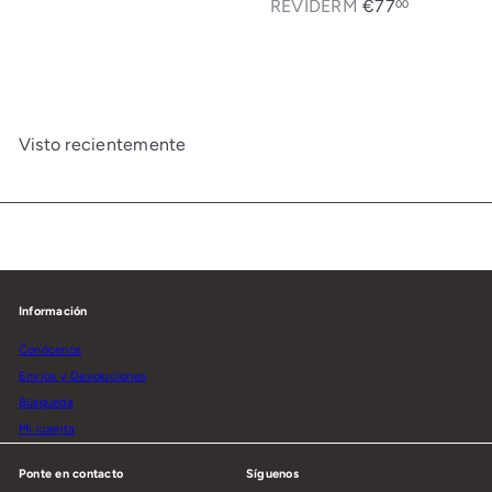
REVIDERM
€77
00
Visto recientemente
Información
Conócenos
Envíos y Devoluciones
Búsqueda
Mi cuenta
Ponte en contacto
Síguenos