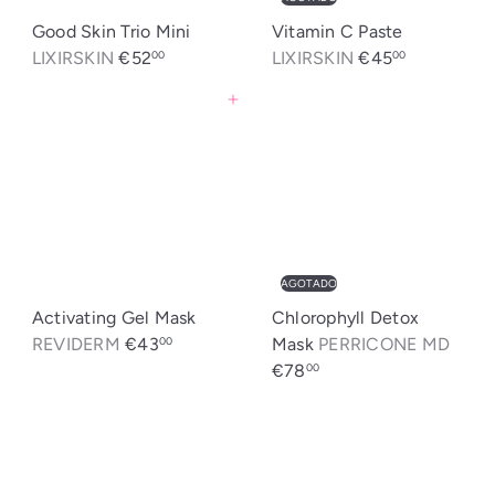
r
u
r
u
Good Skin Trio Mini
Vitamin C Paste
t
a
t
a
LIXIRSKIN
€52
LIXIRSKIN
€45
00
00
a
l
a
l
Agregar al carrito
AGOTADO
Activating Gel Mask
Chlorophyll Detox
REVIDERM
€43
Mask
PERRICONE MD
00
€78
00