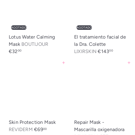
AGOTADO
AGOTADO
Lotus Water Calming
El tratamiento facial de
Mask
BOUTIJOUR
la Dra. Colette
€32
LIXIRSKIN
€143
00
00
Agregar al carrito
Agregar al carrito
Skin Protection Mask
Repair Mask -
REVIDERM
€69
Mascarilla oxigenadora
00