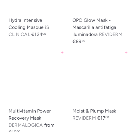
t
i
c
Hydra Intensive
OPC Glow Mask -
a
Cooling Masque
iS
Mascarilla antifatiga
CLINICAL
€124
iluminadora
REVIDERM
00
€89
50
Agregar al carrito
Agregar al carrito
Multivitamin Power
Moist & Plump Mask
Recovery Mask
REVIDERM
€17
00
DERMALOGICA
from
00