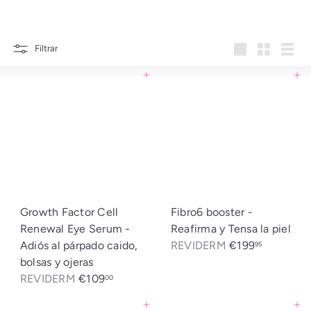
t
i
c
Filtrar
Large
Small
List
a
Agregar al carrito
Agregar al carrito
Growth Factor Cell
Fibro6 booster -
Renewal Eye Serum -
Reafirma y Tensa la piel
Adiós al párpado caido,
REVIDERM
€199
95
bolsas y ojeras
REVIDERM
€109
00
Agregar al carrito
Agregar al carrito