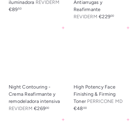
iluminadora
REVIDERM
Antiarrugas y
€89
Reafirmante
50
REVIDERM
€229
00
Agregar al carrito
Agregar al carrito
Night Contouring -
High Potency Face
Crema Reafirmante y
Finishing & Firming
remodeladora intensiva
Toner
PERRICONE MD
REVIDERM
€269
€48
00
00
Agregar al carrito
Agregar al carrito