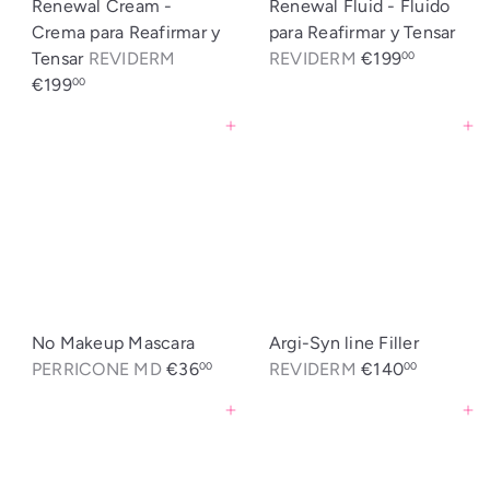
Renewal Cream -
Renewal Fluid - Fluido
Crema para Reafirmar y
para Reafirmar y Tensar
Tensar
REVIDERM
REVIDERM
€199
00
€199
00
Agregar al carrito
Agregar al carrito
No Makeup Mascara
Argi-Syn line Filler
PERRICONE MD
€36
REVIDERM
€140
00
00
Agregar al carrito
Agregar al carrito