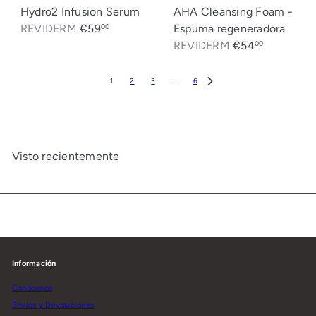
Hydro2 Infusion Serum
AHA Cleansing Foam -
REVIDERM
€59
Espuma regeneradora
00
REVIDERM
€54
00
1
2
3
…
6
Visto recientemente
Información
Conócenos
Envíos y Devoluciones