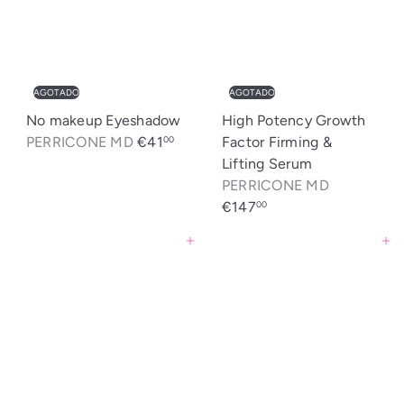
AGOTADO
AGOTADO
No makeup Eyeshadow
High Potency Growth
PERRICONE MD
€41
Factor Firming &
00
Lifting Serum
PERRICONE MD
€147
00
Agregar al carrito
Agregar al carrito