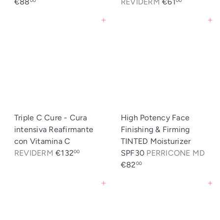
€88
REVIDERM
€61
00
00
Agregar al carrito
Agregar al carrito
Triple C Cure - Cura
High Potency Face
intensiva Reafirmante
Finishing & Firming
con Vitamina C
TINTED Moisturizer
REVIDERM
€132
SPF30
PERRICONE MD
00
€82
00
Agregar al carrito
Agregar al carrito