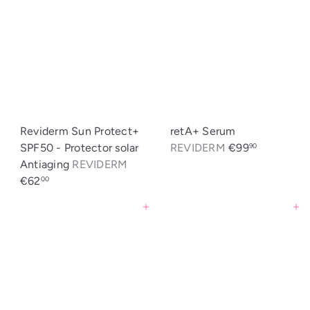
Reviderm Sun Protect+
retA+ Serum
SPF50 - Protector solar
REVIDERM
€99
90
Antiaging
REVIDERM
€62
00
Agregar al carrito
Agregar al carrito