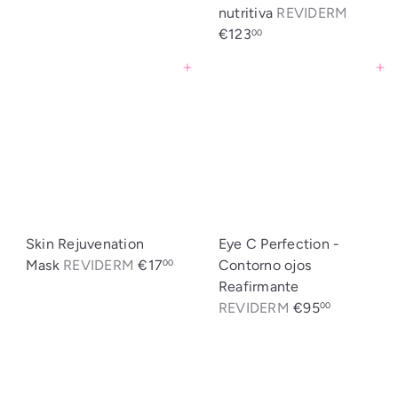
nutritiva
REVIDERM
€123
00
Agregar al carrito
Agregar al carrito
Skin Rejuvenation
Eye C Perfection -
Mask
REVIDERM
€17
Contorno ojos
00
Reafirmante
REVIDERM
€95
00