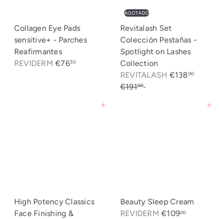
f
i
AGOTADO
e
t
Collagen Eye Pads
Revitalash Set
r
u
sensitive+ - Parches
Colección Pestañas -
t
a
Reafirmantes
Spotlight on Lashes
a
l
REVIDERM
€76
Collection
50
P
P
REVITALASH
€138
00
r
r
€191
Ahorrado: €53
00
e
e
Agregar al carrito
Agregar al carrito
c
c
i
i
o
o
d
h
e
a
o
b
f
i
e
t
High Potency Classics
Beauty Sleep Cream
r
u
Face Finishing &
REVIDERM
€109
00
t
a