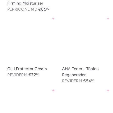
Firming Moisturizer
a
l
PERRICONE MD
€85
00
Agregar al carrito
Agregar al carrito
Cell Protector Cream
AHA Toner - Tónico
REVIDERM
€72
Regenerador
00
REVIDERM
€54
00
Agregar al carrito
Agregar al carrito