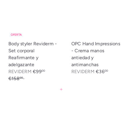
OFERTA
Body styler Reviderm -
OPC Hand Impressions
Set corporal
- Crema manos
Reafirmante y
antiedad y
adelgazante
antimanchas
P
P
REVIDERM
€99
REVIDERM
€36
00
00
r
r
€158
Ahorrado: €59
00
e
e
Agregar al carrito
c
c
i
i
o
o
d
h
e
a
o
b