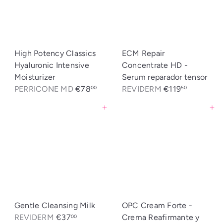
High Potency Classics
ECM Repair
Hyaluronic Intensive
Concentrate HD -
Moisturizer
Serum reparador tensor
PERRICONE MD
€78
REVIDERM
€119
00
50
Agregar al carrito
Agregar al carrito
Gentle Cleansing Milk
OPC Cream Forte -
REVIDERM
€37
Crema Reafirmante y
00