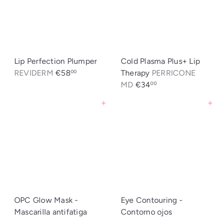
Lip Perfection Plumper
Cold Plasma Plus+ Lip
REVIDERM
€58
Therapy
PERRICONE
00
MD
€34
00
Agregar al carrito
Agregar al carrito
OPC Glow Mask -
Eye Contouring -
Mascarilla antifatiga
Contorno ojos