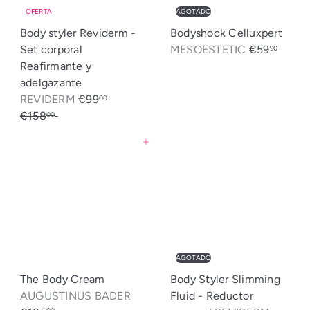
t
OFERTA
AGOTADO
i
Body styler Reviderm -
Bodyshock Celluxpert
c
Set corporal
MESOESTETIC
€59
90
a
Reafirmante y
adelgazante
P
P
REVIDERM
€99
00
r
r
€158
Ahorrado: €59
00
e
e
Agregar al carrito
c
c
i
i
o
o
d
h
e
a
o
b
f
i
AGOTADO
e
t
The Body Cream
Body Styler Slimming
r
u
AUGUSTINUS BADER
Fluid - Reductor
t
a