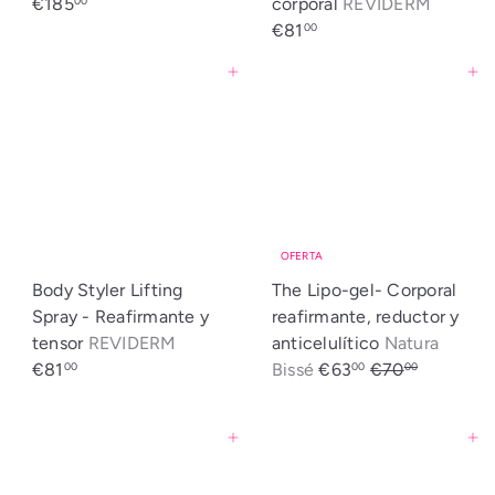
€185
corporal
REVIDERM
00
a
l
€81
00
Agregar al carrito
Agregar al carrito
OFERTA
Body Styler Lifting
The Lipo-gel- Corporal
Spray - Reafirmante y
reafirmante, reductor y
tensor
REVIDERM
anticelulítico
Natura
P
P
€81
Bissé
€63
€70
00
00
00
r
r
Ahorrado: €7
e
e
Agregar al carrito
Agregar al carrito
c
c
i
i