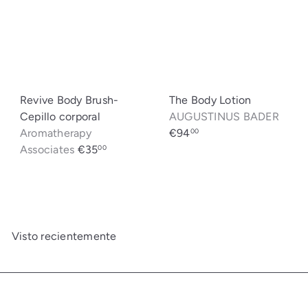
o
o
d
h
e
a
o
b
f
i
e
t
Revive Body Brush-
The Body Lotion
r
u
Cepillo corporal
AUGUSTINUS BADER
t
a
Aromatherapy
€94
00
a
l
Associates
€35
00
Visto recientemente