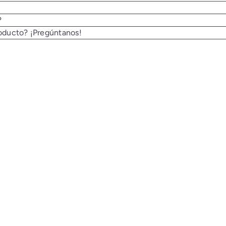
?
oducto? ¡Pregúntanos!