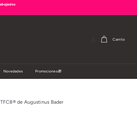
rebajados
Carrito
Novedades
Promociones🎁
h TFC8® de Augustinus Bader