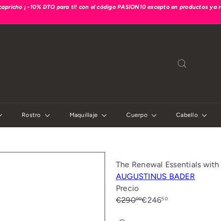
capricho ¡ -10% DTO para ti! con el código
PASION10
excepto en productos ya 
diapositivas
pausa
Rostro
Maquillaje
Cuerpo
Cabello
The Renewal Essentials wit
AUGUSTINUS BADER
Precio
Precio
Precio
€290
€246
00
50
habitual
de
Ahorrado: €43,50