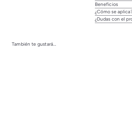
Beneficios
¿Cómo se aplica
¿Dudas con el pr
También te gustará...
C
o
m
p
r
a
r
á
p
i
AGOTADO
d
a
The Renewal
Essentials with