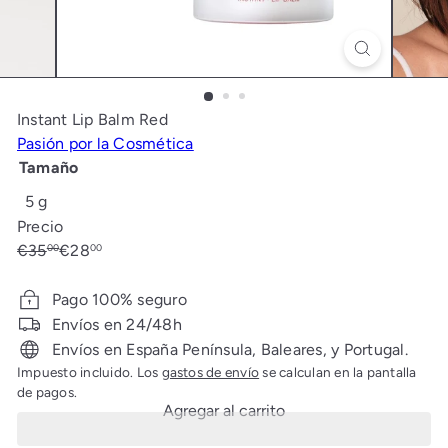
t
i
c
a
Instant Lip Balm Red
Pasión por la Cosmética
Tamaño
5 g
Precio
Precio
Precio
€35
€28
00
00
habitual
de
Ahorrado: €7
oferta
Pago 100% seguro
Envíos en 24/48h
Envíos en España Península, Baleares, y Portugal.
Impuesto incluido. Los
gastos de envío
se calculan en la pantalla
de pagos.
Agregar al carrito